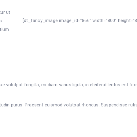
tur ut
[dt_fancy_image image_id=”866″ width=”800″ height=”8
s.
etium
 volutpat fringilla, mi diam varius ligula, in eleifend lectus est f
licitudin purus. Praesent euismod volutpat rhoncus. Suspendisse rut