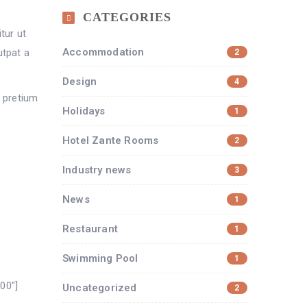
CATEGORIES
tur ut
Accommodation
utpat a
2
Design
4
c pretium
Holidays
1
Hotel Zante Rooms
2
Industry news
3
News
1
Restaurant
1
Swimming Pool
1
00″]
Uncategorized
2