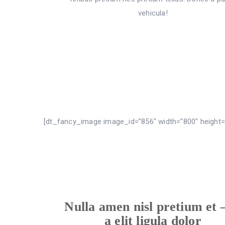
vehicula!
[dt_fancy_image image_id=”856″ width=”800″ height=
Nulla amen nisl pretium et –
a elit ligula dolor