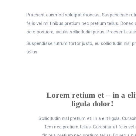
Praesent euismod volutpat rhoncus. Suspendisse rutrum t
felis vel mi finibus pretium nec pretium tellus. Donec a 
odio posuere, iaculis sollicitudin purus. Praesent eu
Suspendisse rutrum tortor justo, eu sollicitudin nisl pre
tellus.
Lorem retium et – in a eli
ligula dolor!
Sollicitudin nisl pretium et. In a elit ligula. Curabi
fem nec pretium tellus. Curabitur ut felis vel
finibus pretium nec pretium tellus. Donec a p