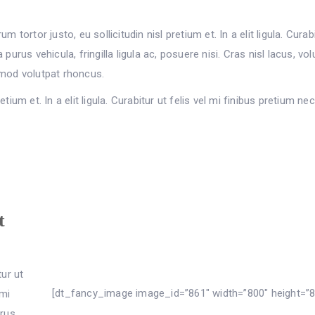
ortor justo, eu sollicitudin nisl pretium et. In a elit ligula. Curabi
purus vehicula, fringilla ligula ac, posuere nisi. Cras nisl lacus, vol
ismod volutpat rhoncus.
tium et. In a elit ligula. Curabitur ut felis vel mi finibus pretium ne
t
tur ut
[dt_fancy_image image_id=”861″ width=”800″ height=”8
 mi
urus