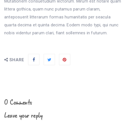
Mutationem consuetudium lectorum. Mirum est notare quam
littera gothica, quam nunc putamus parum claram,
anteposuerit litterarum formas humanitatis per seacula
quarta decima et quinta decima. Eodem modo typi, qui nunc
nobis videntur parum clari, fiant sollemnes in futurum.
SHARE
0
Comments
Leave your reply