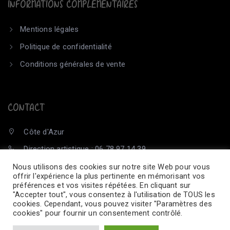
INFORMATIONS COMPLÉMENTAIRES
Mentions légales
Politique de confidentialité
Conditions générales de vente
CONTACT
Côte d'Azur
Direction artistique : 06 78 97 14 39
contact@cie-hautperche.com
Nous utilisons des cookies sur notre site Web pour vous
offrir l'expérience la plus pertinente en mémorisant vos
préférences et vos visites répétées. En cliquant sur
"Accepter tout", vous consentez à l'utilisation de TOUS les
cookies. Cependant, vous pouvez visiter "Paramètres des
cookies" pour fournir un consentement contrôlé.