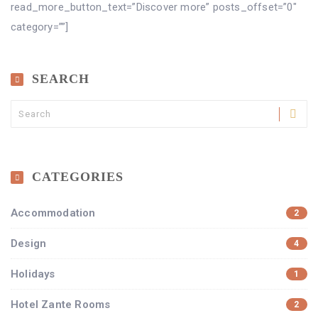
read_more_button_text=”Discover more” posts_offset=”0″
category=””]
SEARCH
CATEGORIES
Accommodation
2
Design
4
Holidays
1
Hotel Zante Rooms
2