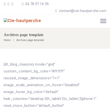
06 78 97 14 39
contact@cie-hautperche.com
Archives page template
Home
Archives page template
[dt_blog_masonry mode=”grid”
custom_content_bg_color=”#ffffff”
resized_image_dimensions=”1×1″
image_scale_animation_on_hover=”disabled”
image_hover_bg_color=”default”
bwb_columns=”desktop:3|h_tablet:3|v_tablet:2|phone:1″
read_more_button=”default_button”