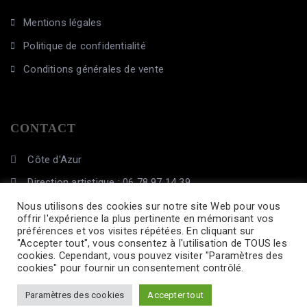
Mentions légales
Politique de confidentialité
Conditions générales de vente
CONTACT
Côte d'Azur
Direction artistique : 06 78 97 14 39
contact@cie-hautperche.com
Nous utilisons des cookies sur notre site Web pour vous
offrir l'expérience la plus pertinente en mémorisant vos
préférences et vos visites répétées. En cliquant sur
"Accepter tout", vous consentez à l'utilisation de TOUS les
cookies. Cependant, vous pouvez visiter "Paramètres des
cookies" pour fournir un consentement contrôlé.
Paramètres des cookies
Accepter tout